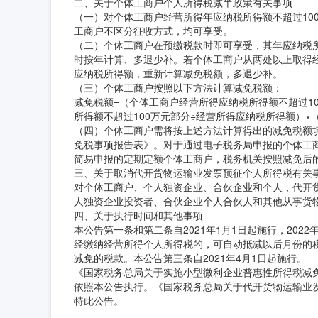
二、关于个体工商户个人所得税减半政策有关事项
（一）对个体工商户经营所得年应纳税所得额不超过10
工商户不区分征收方式，均可享受。
（二）个体工商户在预缴税款时即可享受，其年应纳税
时按年计算、多退少补。若个体工商户从两处以上取得
应纳税所得额，重新计算减免税额，多退少补。
（三）个体工商户按照以下方法计算减免税额：
减免税额=（个体工商户经营所得应纳税所得额不超过1
所得额不超过100万元部分÷经营所得应纳税所得额）×（1
（四）个体工商户需将按上述方法计算得出的减免税额填
免税事项报告表》。对于通过电子税务局申报的个体工
简易申报的定期定额个体工商户，税务机关按照减免后
三、关于取消代开货物运输业发票预征个人所得税有关
对个体工商户、个人独资企业、合伙企业和个人，代开
人独资企业投资者、合伙企业个人合伙人和其他从事货
四、关于执行时间和其他事项
本公告第一条和第二条自2021年1月1日起施行，2022
经缴纳经营所得个人所得税的，可自动抵减以后月份的
减免的税款。本公告第三条自2021年4月1日起施行。
《国家税务总局关于实施小型微利企业普惠性所得税减免
依照本公告执行。《国家税务总局关于代开货物运输业发
特此公告。