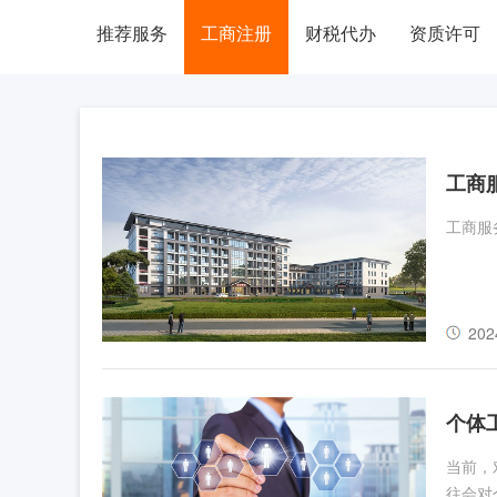
推荐服务
工商注册
财税代办
资质许可
工商
工商服
202
个体
当前，
往会对