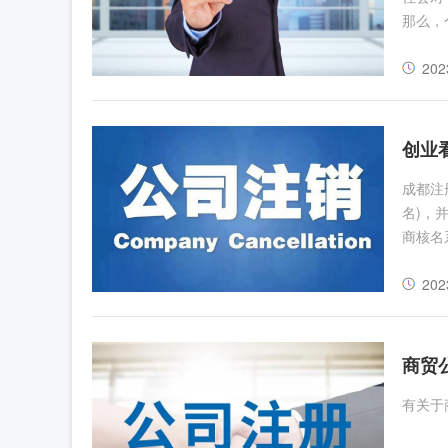
那么，
您对此
202
创业
成都注册公司流程 第1步：核名
名)，
商核名
202
商贸
有关于