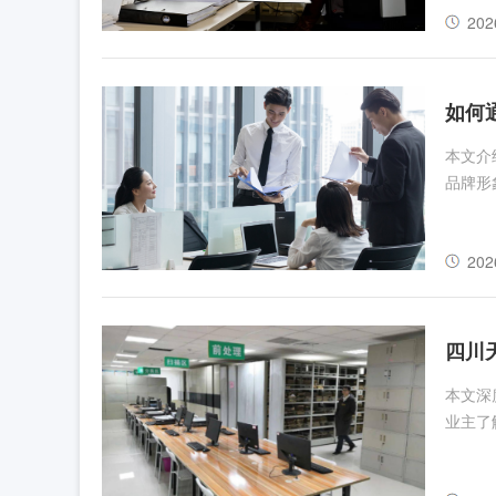
202
如何
本文介
品牌形
202
四川
本文深
业主了